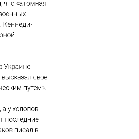
м, что «атомная
 военных
Р. Кеннеди-
ерной
по Украине
 высказал свое
ческим путем».
 а у холопов
ят последние
аков писал в