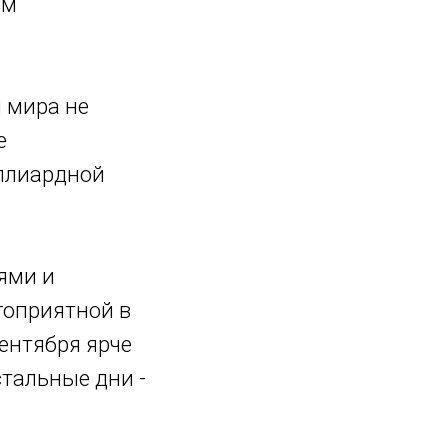
ом
и мира не
е
иллиардной
ями и
гоприятной в
сентября ярче
стальные дни -