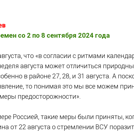
Как управлять хаосом жизни
Календарь перемен
ев
емен со 2 по 8 сентября 2024 года
вгуста, что «в согласии с ритмами календа
еделя августа может отличиться природн
обенно в районе 27, 28, и 31 августа. А пос
явление, то понимая это мы все можем при
меры предосторожности».
мере Россией, такие меры были приняты, ко
на от 22 августа о стремлении ВСУ порази