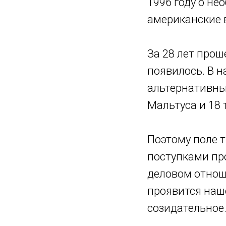
1996 году о не
американские 
За 28 лет прош
появилось. В н
альтернативны
Мальтуса и 18
Поэтому поле 
поступками пр
деловом отноше
проявится наше
созидательное