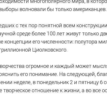
обходимости многополярного мира, в котор
выборы волновали бы только американцев.
едших с тех пор понятной всем конструкци
аучной среде более 100 лет живут только дв
е концепции его численности: полутора м
 триллионной Циолковского.
творчества огромное и каждый может мысл
ояснить его понимание. На следующей, бла
нии неделе, в понедельник 2 и пятницу 6 
 творческое отношение к жизни, а во все о
.