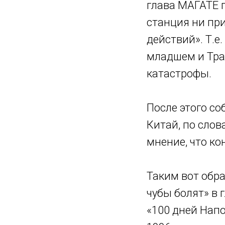
глава МАГАТЕ п
станция ни пр
действий». Т.е
младшем и Тра
катастрофы.
После этого со
Китай, по слов
мнение, что к
Таким вот обра
чубы болят» в
«100 дней Напо