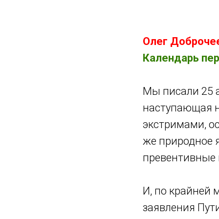
Главная
Dobrocheev.ru
Олег Доброче
Календарь пер
Мы писали 25 а
наступающая н
экстримами, ос
же природное 
превентивные 
И, по крайней 
заявления Пути