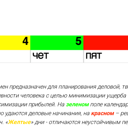
ен предназначен для планирования деловой, тв
ивности человека с целью минимизации ущерба
симизации прибылей. На
зеленом
поле календа
о удаются деловые начинания, на
красном
– ре
. «
Желтые
» дни - отличаются неустойчивым п