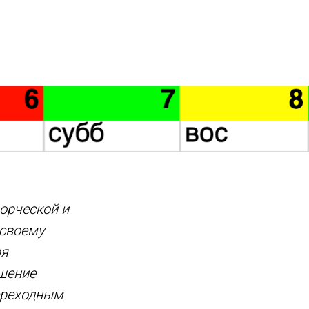
орческой и
 своему
ря
шение
ереходным