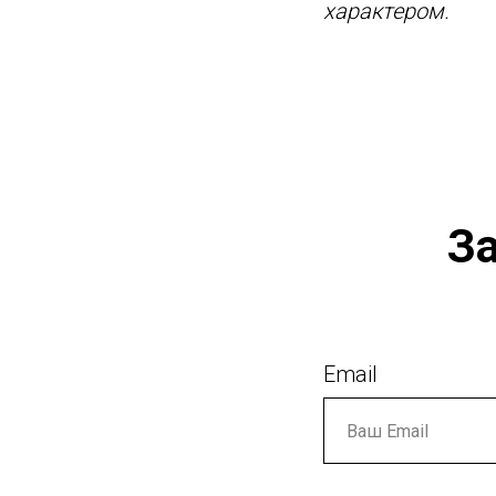
характером.
За
Email