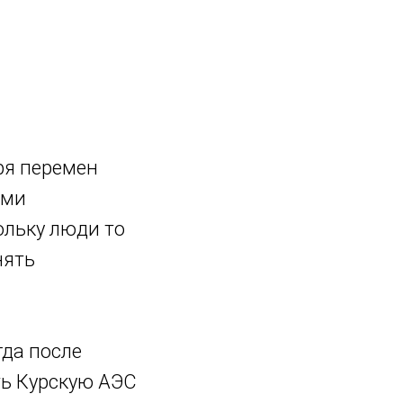
Пятая Россия
Купить книгу
Об авторе
ря перемен
ыми
кольку люди то
нять
гда после
ть Курскую АЭС