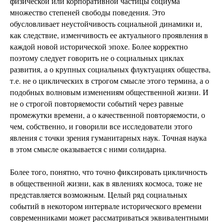
физической или корпоративной частицы социума
множество степеней свободы поведения. Это
обусловливает неустойчивость социальной динамики и,
как следствие, изменчивость ее актуального проявления в
каждой новой исторической эпохе. Более корректно
поэтому следует говорить не о социальных циклах
развития, а о крупных социальных флуктуациях общества,
т.е. не о циклических в строгом смысле этого термина, а о
подобных волновым изменениям общественной жизни. И
не о строгой повторяемости событий через равные
промежутки времени, а о качественной повторяемости, о
чем, собственно, и говорили все исследователи этого
явления с точки зрения гуманитарных наук. Точная наука
в этом смысле оказывается с ними солидарна.
Более того, понятно, что точно фиксировать цикличность
в общественной жизни, как в явлениях космоса, тоже не
представляется возможным. Целый ряд социальных
событий в некотором интервале исторического времени
современниками может рассматриваться эквивалентными