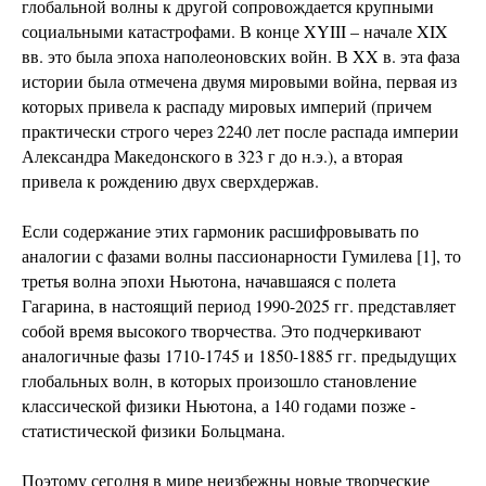
глобальной волны к другой сопровождается крупными
социальными катастрофами. В конце XYIII – начале XIX
вв. это была эпоха наполеоновских войн. В XX в. эта фаза
истории была отмечена двумя мировыми война, первая из
которых привела к распаду мировых империй (причем
практически строго через 2240 лет после распада империи
Александра Македонского в 323 г до н.э.), а вторая
привела к рождению двух сверхдержав.
Если содержание этих гармоник расшифровывать по
аналогии с фазами волны пассионарности Гумилева [1], то
третья волна эпохи Ньютона, начавшаяся с полета
Гагарина, в настоящий период 1990-2025 гг. представляет
собой время высокого творчества. Это подчеркивают
аналогичные фазы 1710-1745 и 1850-1885 гг. предыдущих
глобальных волн, в которых произошло становление
классической физики Ньютона, а 140 годами позже -
статистической физики Больцмана.
Поэтому сегодня в мире неизбежны новые творческие