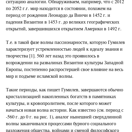
ситуацию аналогии. Обнаруживаем, например, что с 2012
по 2052 г.г. мир находится в состоянии, похожем на
период от рождения Леонардо да Винчи в 1452 г. и
падения Византии в 1453 г. до великих географических
открытий, завершившихся открытием Америки в 1492 г.
Т.е. в такой фазе волны пассионарности, которую Гумилев
характеризует устремленностью людей к идеалу знания и
творчества [1]. 560 лет назад это проявилось в
возрождении на развалинах Византии культуры Западной
Европы, постепенно распростершей свое влияние на весь
мир и подъеме исламской волны.
Такие периоды, как пишет Гумилев, завершаются обычно
кристаллизацией накопленных богатств в памятниках
культуры, и кровопролитием, после которого может
начаться новая волна истории. Как известно (см. период с
-560 г. до 0 г. на рис. 1), аналог нынешней сверхдлинной
волны заканчивался процессами бурного социального
разложения общества, войнами и сменой философского