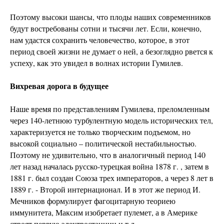
Поэтому высоки шансы, что плоды наших современников
будут востребованы сотни и тысячи лет. Если, конечно,
нам удастся сохранить человечество, которое, в этот
период своей жизни не думает о ней, а безоглядно рвется к
успеху, как это увидел в волнах истории Гумилев.
Вихревая дорога в будущее
Наше время по представлениям Гумилева, преломленным
через 140-летнюю турбулентную модель исторических тел,
характеризуется не только творческим подъемом, но
высокой социально – политической нестабильностью.
Поэтому не удивительно, что в аналогичный период 140
лет назад началась русско-турецкая война 1878 г. , затем в
1881 г. был создан Союза трех императоров, а через 8 лет в
1889 г. - Второй интернационал. И в этот же период И.
Мечников формулирует фагоцитарную теориею
иммунитета, Максим изобретает пулемет, а в Америке
строят первую электростанции и т.д.