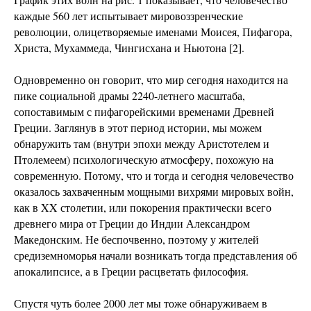
каждые 560 лет испытывает мировоззренческие
революции, олицетворяемые именами Моисея, Пифагора,
Христа, Мухаммеда, Чингисхана и Ньютона [2].
Одновременно он говорит, что мир сегодня находится на
пике социальной драмы 2240-летнего масштаба,
сопоставимым с пифагорейскими временами Древней
Греции. Заглянув в этот период истории, мы можем
обнаружить там (внутри эпохи между Аристотелем и
Птолемеем) психологическую атмосферу, похожую на
современную. Потому, что и тогда и сегодня человечество
оказалось захваченным мощными вихрями мировых войн,
как в XX столетии, или покорения практически всего
древнего мира от Греции до Индии Александром
Македонским. Не беспочвенно, поэтому у жителей
средиземноморья начали возникать тогда представления об
апокалипсисе, а в Греции расцветать философия.
Спустя чуть более 2000 лет мы тоже обнаруживаем в