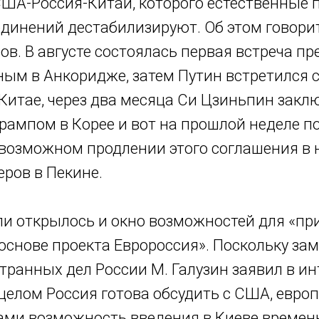
США-Россия-Китай, которого естественные
динений дестабилизируют. Об этом говори
в. В августе состоялась первая встреча п
ным в Анкоридже, затем Путин встретился 
Китае, через два месяца Си Цзиньпин закл
Трампом в Корее и вот на прошлой неделе п
возможном продлении этого соглашения в 
еров в Пекине.
ли открылось и окно возможностей для «пр
основе проекта Евророссия». Поскольку за
транных дел России М. Галузин заявил в и
 целом Россия готова обсудить с США, евро
ами возможность введения в Киеве времен