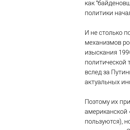
как "байденовщ
политики начал
И не столько п
механизмов ро
изыскания 1990
политической т
вслед за Путин
актуальных ин
Поэтому их при
американской 
пользуются), н