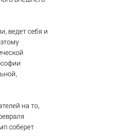
, ведет себя и
оэтому
ической
ософии
льной,
телей на то,
 февраля
амп соберет