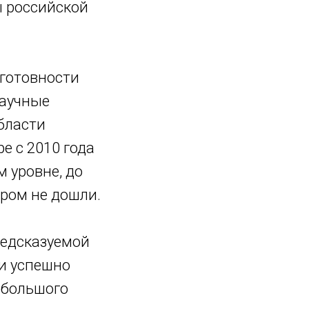
ы российской
еготовности
научные
области
е с 2010 года
 уровне, до
ром не дошли.
редсказуемой
и успешно
и большого