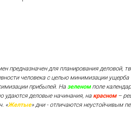
ен предназначен для планирования деловой, тв
ивности человека с целью минимизации ущерба
симизации прибылей. На
зеленом
поле календа
о удаются деловые начинания, на
красном
– ре
. «
Желтые
» дни - отличаются неустойчивым п