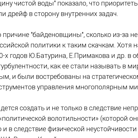
ину чистой воды" показало, что приоритет
и дрейф в сторону внутренних задач.
о причине "байденовщины", сколько из-за н
ссийской политики к таким скачкам. Хотя 
-х годов Ю.Батурина, Е.Примакова и др. в 
урбулентности, как ее стали называть в мир
ым, и были востребованы на стратегическом
струментов управления многополярным ми
дется создать и не только в следствие неп
«политической волотильности» (которой он
о и в следствие физической неустойчивост