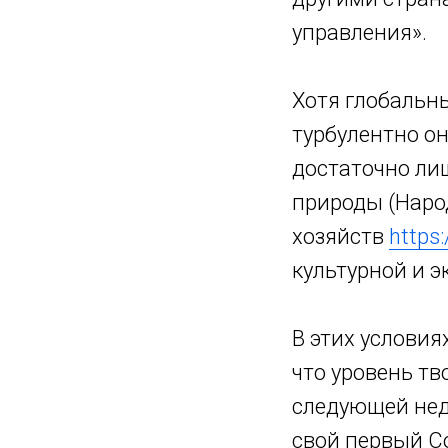
управления».
Хотя глобальны
турбулентно он
достаточно лиш
природы (Наро
хозяйств
https
культурной и э
В этих условия
что уровень тв
следующей неде
свой первый С