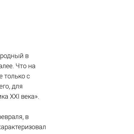
Пятая Россия
Купить книгу
Об авторе
иродный в
алее. Что на
е только с
его, для
ка XXI века».
евраля, в
характеризовал