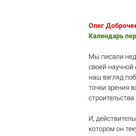
Главная
Dobrocheev.ru
Олег Доброче
Календарь пер
Мы писали неде
своей научной 
наш взгляд поб
точки зрения в
строительства 
И, действитель
котором он те