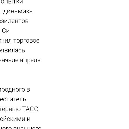
 попытки
т динамика
резидентов
с Си
ючил торговое
оявилась
начале апреля
иродного в
меститель
нтервью ТАСС
пейскими и
ного внешнего