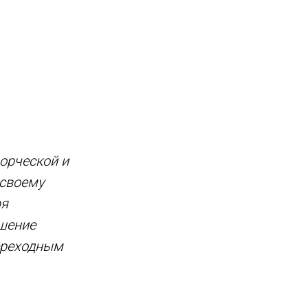
орческой и
 своему
ря
шение
ереходным