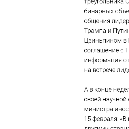
треугольника 
бинарных объе
общения лидеро
Трампа и Пути
Цзиньпином в 
соглашение с 
информация о 
на встрече лид
А в конце неде
своей научной 
министра инос
15 февраля: «В
другими стран