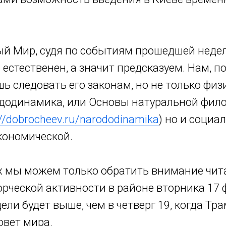
й Мир, судя по событиям прошедшей недели
 естественен, а значит предсказуем. Нам, п
ь следовать его законам, но не только физ
додинамика, или Основы натуральной фил
://dobrocheev.ru/narododinamika
) но и социа
кономической.
х мы можем только обратить внимание чита
орческой активности в районе вторника 17
ли будет выше, чем в четверг 19, когда Тр
овет мира.