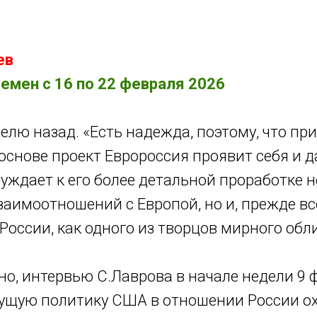
Как управлять хаосом жизни
Календарь перемен
ев
емен с 16 по 22 февраля 2026
лю назад. «Есть надежда, поэтому, что пр
основе проект Евророссия проявит себя и д
уждает к его более детальной проработке н
заимоотношений с Европой, но и, прежде вс
России, как одного из творцов мирного обли
но, интервью С.Лаврова в начале недели 9 ф
кущую политику США в отношении России о